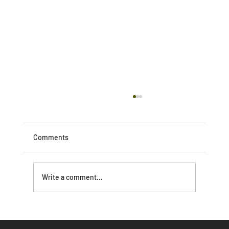
Comments
Write a comment...
２０２５年３月、韓国の合同展示会
「FASHION KODE」の​海外バイヤー招聘プ