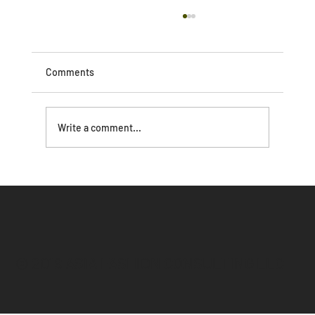
Comments
Write a comment...
２０２５年１１月、国際ファッションセ
ンター株式会社「東東京ものづくり商店
街」のタイ・バンコクでの合同展示会の
運営をサポートしました。
© 2019 ASIA FASHION CONSULTING LLC