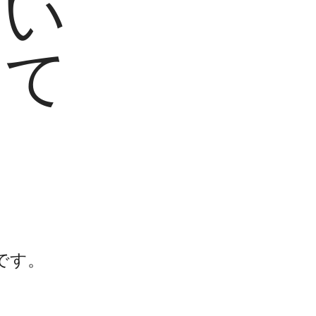
ない
して
です。