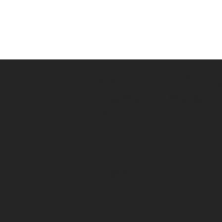
東南アジア３カ国での
市場調査から商談会・
“まるっと” サポートし
対象国：
​タイ、インドネシア